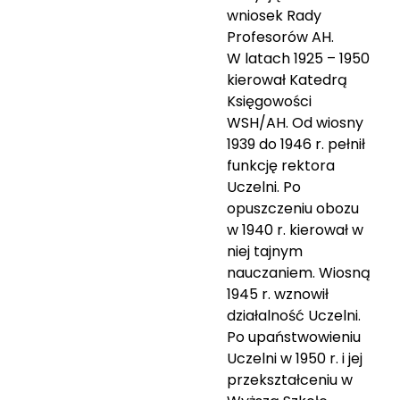
wniosek Rady
Profesorów AH.
W latach 1925 – 1950
kierował Katedrą
Księgowości
WSH/AH. Od wiosny
1939 do 1946 r. pełnił
funkcję rektora
Uczelni. Po
opuszczeniu obozu
w 1940 r. kierował w
niej tajnym
nauczaniem. Wiosną
1945 r. wznowił
działalność Uczelni.
Po upaństwowieniu
Uczelni w 1950 r. i jej
przekształceniu w