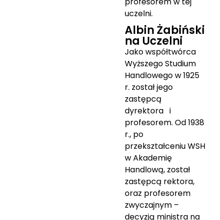
profesorem w tej
uczelni.
Albin Żabiński
na Uczelni
Jako współtwórca
Wyższego Studium
Handlowego w 1925
r. został jego
zastępcą
dyrektora i
profesorem. Od 1938
r., po
przekształceniu WSH
w Akademię
Handlową, został
zastępcą rektora,
oraz profesorem
zwyczajnym –
decyzją ministra na