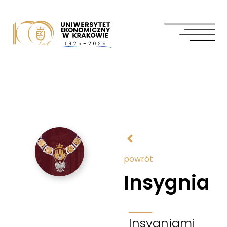
powrót
Insygnia
Insygniami