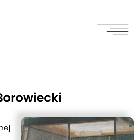
 Borowiecki
nej