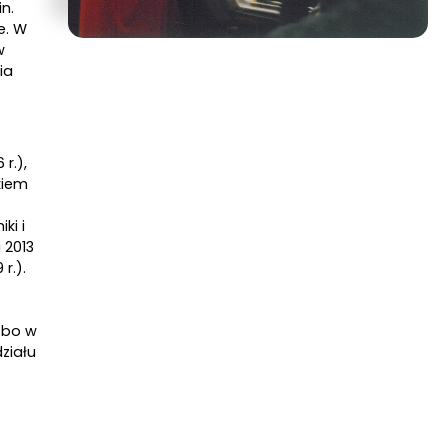
n.
e. W
w
ia
r.),
ikiem
ki i
 2013
r.).
 bo w
ziału