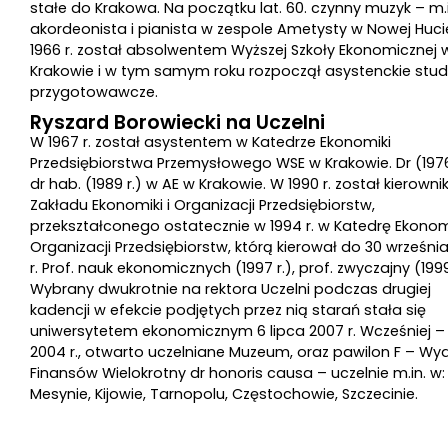
stałe do Krakowa. Na początku lat. 60. czynny muzyk – m.i
akordeonista i pianista w zespole Ametysty w Nowej Huci
1966 r. został absolwentem Wyższej Szkoły Ekonomicznej 
Krakowie i w tym samym roku rozpoczął asystenckie stud
przygotowawcze.
Ryszard Borowiecki na Uczelni
W 1967 r. został asystentem w Katedrze Ekonomiki
Przedsiębiorstwa Przemysłowego WSE w Krakowie. Dr (1976 
dr hab. (1989 r.) w AE w Krakowie. W 1990 r. został kierown
Zakładu Ekonomiki i Organizacji Przedsiębiorstw,
przekształconego ostatecznie w 1994 r. w Katedrę Ekonomi
Organizacji Przedsiębiorstw, którą kierował do 30 września
r. Prof. nauk ekonomicznych (1997 r.), prof. zwyczajny (1999 
Wybrany dwukrotnie na rektora Uczelni podczas drugiej
kadencji w efekcie podjętych przez nią starań stała się
uniwersytetem ekonomicznym 6 lipca 2007 r. Wcześniej –
2004 r., otwarto uczelniane Muzeum, oraz pawilon F – Wyd
Finansów Wielokrotny dr honoris causa – uczelnie m.in. w:
Mesynie, Kijowie, Tarnopolu, Częstochowie, Szczecinie.