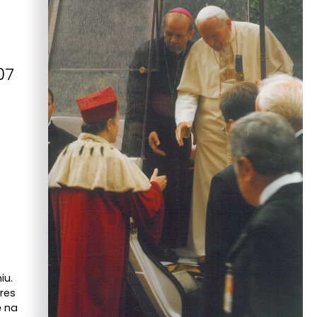
07
iu.
kres
ę na