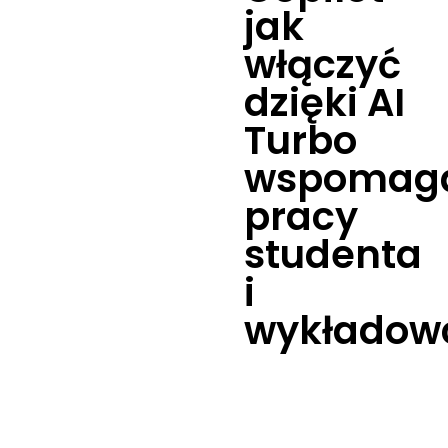
jak
włączyć
dzięki AI
Turbo
wspomag
pracy
studenta
i
wykładow